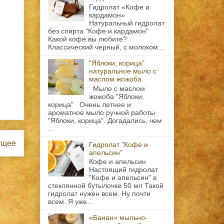
Гидролат «Кофе и
кардамон»
Натуральный гидролат
без спирта "Кофе и кардамон"
Какой кофе вы любите?
Классический черный, с молоком...
"Яблоки, корица"
натуральное мыло с
маслом жожоба
Мыло с маслом
жожоба "Яблоки,
корица" Очень летнее и
ароматное мыло ручной работы
"Яблоки, корица". Догадались, чем
...
ущее
Гидролат "Кофе и
апельсин"
Кофе и апельсин
Настоящий гидролат
"Кофе и апельсин" в
стеклянной бутылочке 50 мл Такой
гидролат нужен всем. Ну почти
всем. Я уже...
«Банан» мыльно-