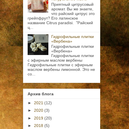
Приятный цитрусовый
аромат. Вы же знаете,
что райский цитрус это
грейпфрут? Его латинское
название Citrus paradisi. "Райский
ц...
Гидрофильные плитки
«Вербена»
Гидрофильные плитки
«Вербена»
Гидрофильные плитки
с эфирным маслом вербены
Гидрофильные плитки с эфирным
маслом вербены лимонной. Это не
со...
Архив блога
►
2021
(12)
►
2020
(3)
►
2019
(20)
►
2018
(5)