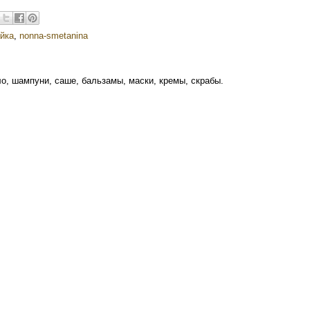
йка
,
nonna-smetanina
о, шампуни, саше, бальзамы, маски, кремы, скрабы.