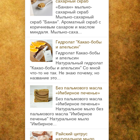
сахарный скраб
«Банан» мыльно-
сахарный скраб
Мыльно-сахарный
скраб "Банан". Ароматный скраб с
коричневым сахаром и маслом
миндаля. Мыльно-саха...
Гидролат "Какао-бобы
и апельсин"
Гидролат Какао-бобы
и апельсин
Натуральный гидролат
"Какао-бобы и апельсин" Со мной
что-то не так. Не знаю почему, но
название это...
Без пальмового масла
«Имбирное печенье»
Без пальмового масла
«Имбирное печенье»
Натуральное мыло без
пальмового масла "Имбирное
печенье" Натуральное мыло
"Имбирное...
Райский цитрус
натуральное мыло