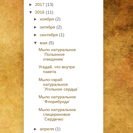
►
2017
(13)
▼
2016
(11)
►
ноября
(2)
►
октября
(2)
►
сентября
(1)
▼
мая
(5)
Мыло натуральное
`Полынное
очищение`
Угадай, что внутри
пакета
Мыло-скраб
натуральное
`Угольное сердце`
Мыло натуральное
`Флорибунда`
Мыло натуральное
глицериновое
`Сердечко`
►
апреля
(1)