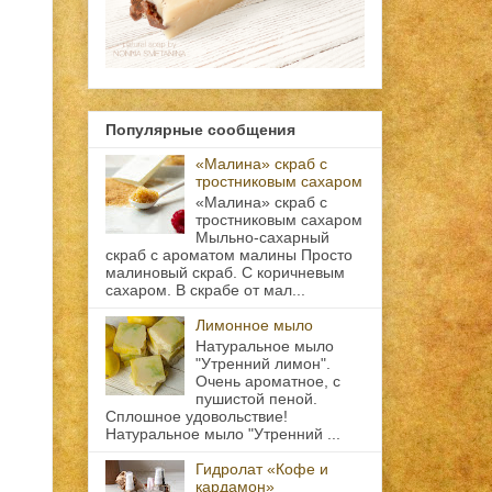
Популярные сообщения
«Малина» скраб с
тростниковым сахаром
«Малина» скраб с
тростниковым сахаром
Мыльно-сахарный
скраб с ароматом малины Просто
малиновый скраб. С коричневым
сахаром. В скрабе от мал...
Лимонное мыло
Натуральное мыло
"Утренний лимон".
Очень ароматное, с
пушистой пеной.
Сплошное удовольствие!
Натуральное мыло "Утренний ...
Гидролат «Кофе и
кардамон»