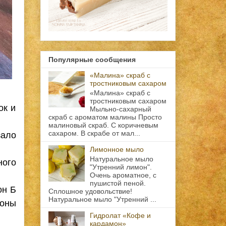
Популярные сообщения
«Малина» скраб с
тростниковым сахаром
«Малина» скраб с
тростниковым сахаром
ок и
Мыльно-сахарный
скраб с ароматом малины Просто
малиновый скраб. С коричневым
зало
сахаром. В скрабе от мал...
Лимонное мыло
Натуральное мыло
ного
"Утренний лимон".
Очень ароматное, с
пушистой пеной.
он Б
Сплошное удовольствие!
Натуральное мыло "Утренний ...
ионы
Гидролат «Кофе и
кардамон»