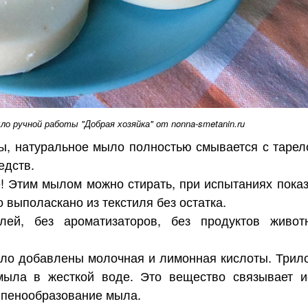
о ручной работы "Добрая хозяйка" от nonna-smetanin.ru
ы, натуральное мыло полностью смывается с тарел
едств.
е! Этим мылом можно стирать, при испытаниях пока
о выполаскано из текстиля без остатка.
ей, без ароматизаторов, без продуктов живот
ло добавлены молочная и лимонная кислоты. Трил
мыла в жесткой воде. Это вещество связывает 
 пенообразование мыла.