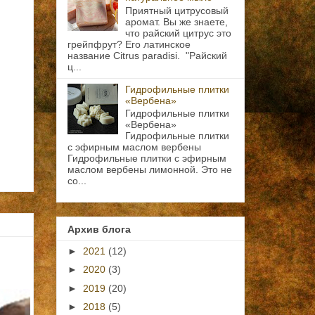
Приятный цитрусовый
аромат. Вы же знаете,
что райский цитрус это
грейпфрут? Его латинское
название Citrus paradisi. "Райский
ц...
Гидрофильные плитки
«Вербена»
Гидрофильные плитки
«Вербена»
Гидрофильные плитки
с эфирным маслом вербены
Гидрофильные плитки с эфирным
маслом вербены лимонной. Это не
со...
Архив блога
►
2021
(12)
►
2020
(3)
►
2019
(20)
►
2018
(5)