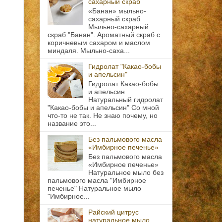
сахарный скраб
«Банан» мыльно-
сахарный скраб
Мыльно-сахарный
скраб "Банан". Ароматный скраб с
коричневым сахаром и маслом
миндаля. Мыльно-саха...
Гидролат "Какао-бобы
и апельсин"
Гидролат Какао-бобы
и апельсин
Натуральный гидролат
"Какао-бобы и апельсин" Со мной
что-то не так. Не знаю почему, но
название это...
Без пальмового масла
«Имбирное печенье»
Без пальмового масла
«Имбирное печенье»
Натуральное мыло без
пальмового масла "Имбирное
печенье" Натуральное мыло
"Имбирное...
Райский цитрус
натуральное мыло