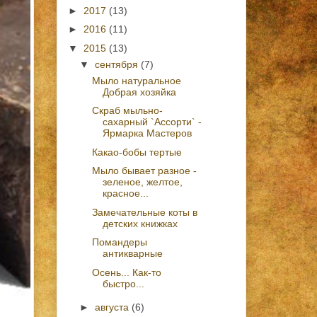
►
2017
(13)
►
2016
(11)
▼
2015
(13)
▼
сентября
(7)
Мыло натуральное
Добрая хозяйка
Скраб мыльно-
сахарный `Ассорти` -
Ярмарка Мастеров
Какао-бобы тертые
Мыло бывает разное -
зеленое, желтое,
красное...
Замечательные коты в
детских книжках
Помандеры
антикварные
Осень... Как-то
быстро...
►
августа
(6)