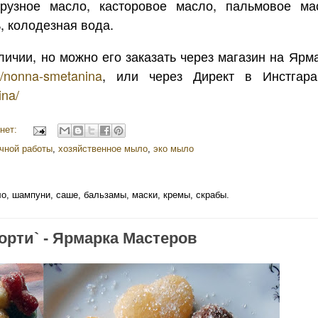
урузное масло, касторовое масло, пальмовое ма
, колодезная вода.
личии, но можно его заказать через магазин на Ярм
ru/nonna-smetanina
, или через Директ в Инстгар
ina/
нет:
чной работы
,
хозяйственное мыло
,
эко мыло
о, шампуни, саше, бальзамы, маски, кремы, скрабы.
рти` - Ярмарка Мастеров