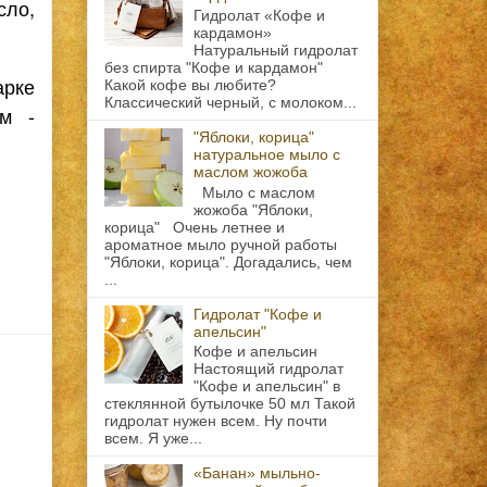
сло,
Гидролат «Кофе и
кардамон»
Натуральный гидролат
без спирта "Кофе и кардамон"
арке
Какой кофе вы любите?
Классический черный, с молоком...
ам -
"Яблоки, корица"
натуральное мыло с
маслом жожоба
Мыло с маслом
жожоба "Яблоки,
корица" Очень летнее и
ароматное мыло ручной работы
"Яблоки, корица". Догадались, чем
...
Гидролат "Кофе и
апельсин"
Кофе и апельсин
Настоящий гидролат
"Кофе и апельсин" в
стеклянной бутылочке 50 мл Такой
гидролат нужен всем. Ну почти
всем. Я уже...
«Банан» мыльно-