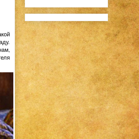
акой
аду.
нам,
теля