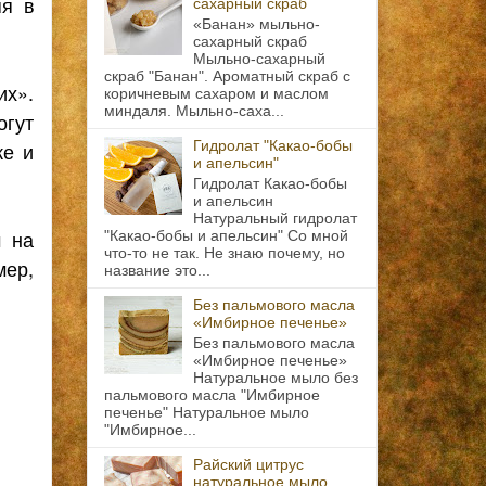
яя в
сахарный скраб
«Банан» мыльно-
сахарный скраб
Мыльно-сахарный
скраб "Банан". Ароматный скраб с
их».
коричневым сахаром и маслом
миндаля. Мыльно-саха...
огут
Гидролат "Какао-бобы
ке и
и апельсин"
Гидролат Какао-бобы
и апельсин
Натуральный гидролат
м на
"Какао-бобы и апельсин" Со мной
что-то не так. Не знаю почему, но
мер,
название это...
Без пальмового масла
«Имбирное печенье»
Без пальмового масла
«Имбирное печенье»
Натуральное мыло без
пальмового масла "Имбирное
печенье" Натуральное мыло
"Имбирное...
Райский цитрус
натуральное мыло