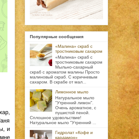
Популярные сообщения
«Малина» скраб с
тростниковым сахаром
«Малина» скраб с
тростниковым сахаром
Мыльно-сахарный
скраб с ароматом малины Просто
малиновый скраб. С коричневым
сахаром. В скрабе от мал...
Лимонное мыло
Натуральное мыло
"Утренний лимон".
Очень ароматное, с
хар,
пушистой пеной.
Сплошное удовольствие!
Таня
Натуральное мыло "Утренний ...
ы, и
Гидролат «Кофе и
 мне
кардамон»