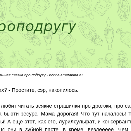
ная сказка про подругу - nonna-smetanina.ru
х? - Простите, сэр, накопилось.
 любит читать всякие страшилки про дрожжи, про са
а бьюти-ресурс. Мама дорогая! Что тут началось! 
! А еще этот, как его, лурилсульфат, и консервант
 И они в зубной пасте, в креме, вездеееее. Чем