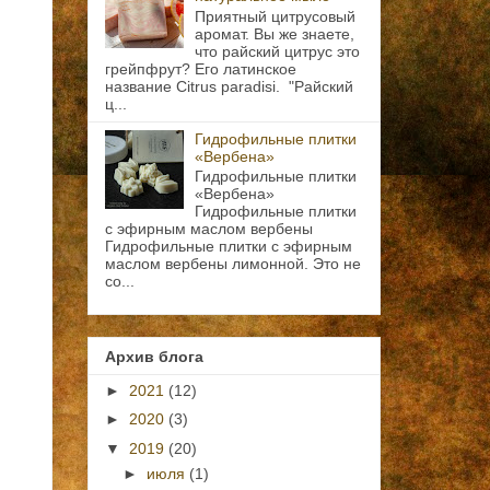
Приятный цитрусовый
аромат. Вы же знаете,
что райский цитрус это
грейпфрут? Его латинское
название Citrus paradisi. "Райский
ц...
Гидрофильные плитки
«Вербена»
Гидрофильные плитки
«Вербена»
Гидрофильные плитки
с эфирным маслом вербены
Гидрофильные плитки с эфирным
маслом вербены лимонной. Это не
со...
Архив блога
►
2021
(12)
►
2020
(3)
▼
2019
(20)
►
июля
(1)