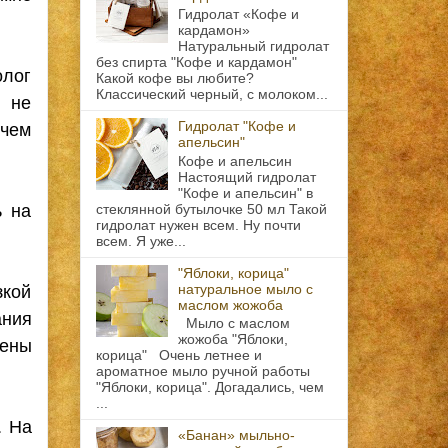
Гидролат «Кофе и
кардамон»
Натуральный гидролат
без спирта "Кофе и кардамон"
олог
Какой кофе вы любите?
Классический черный, с молоком...
м не
очем
Гидролат "Кофе и
апельсин"
Кофе и апельсин
Настоящий гидролат
"Кофе и апельсин" в
ь на
стеклянной бутылочке 50 мл Такой
гидролат нужен всем. Ну почти
всем. Я уже...
"Яблоки, корица"
зкой
натуральное мыло с
маслом жожоба
ания
Мыло с маслом
ены
жожоба "Яблоки,
корица" Очень летнее и
ароматное мыло ручной работы
"Яблоки, корица". Догадались, чем
...
. На
«Банан» мыльно-