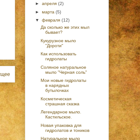
►
апреля
(2)
►
марта
(5)
▼
февраля
(12)
Да сколько же этих мыл
бывает?
Кукурузное мыло
"Дороти"
Как использовать
гидролаты
Соляное натуральное
мыло "Черная соль"
ущее
Мои новые гидролаты
в нарядных
бутылочках
Косметическая
страшная сказка
Легендарное мыло.
Кастильское.
Новая упаковка для
гидролатов и тоников
Натуральное мыло