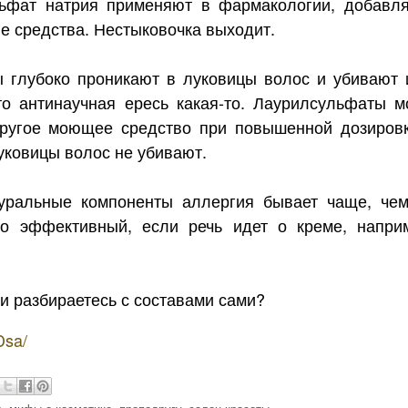
льфат натрия применяют в фармакологии, добавл
е средства. Нестыковочка выходит.
 глубоко проникают в луковицы волос и убивают 
о антинаучная ересь какая-то. Лаурилсульфаты м
другое моющее средство при повышенной дозиров
уковицы волос не убивают.
туральные компоненты аллергия бывает чаще, че
но эффективный, если речь идет о креме, напри
и разбираетесь с составами сами?
Dsa/