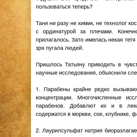
пользоваться теперь?
Таня ни разу не химик, не технолог к
с ординатурой за плечами. Конеч
прилагалось. Зато имелась некая тетя
зря пугала людей.
Пришлось Татьяну приводить в чувс
научные исследования, объяснили сл
1. Парабены крайне редко вызываю
концентрации. Многочисленные исс
парабенов. Добавлют их и в лека
содержатся в моркви, сое, клубнике, ф
2. Лаурилсульфат натрия биоразлагае