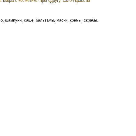
з
,
мифы о косметике
,
проподругу
,
салон красоты
о, шампуни, саше, бальзамы, маски, кремы, скрабы.