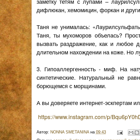
заметку тетям с лупами – лаурилсу
дифлюкан, хемомицин, форкан и други
Таня не унималась: «Лаурилсульфаты
Таня, ты мухоморов объелась? Прост
вызвать раздражение, как и любое 
длительном нахождении на коже. Но л
3. Гипоаллергенность - миф. На на
синтетические. Натуральный не рав
борющемся с морщинами.
А вы доверяете интернет-эскпертам ил
https://www.instagram.com/p/Bqu6pY0h
Автор:
NONNA SMETANINA
на
09:43